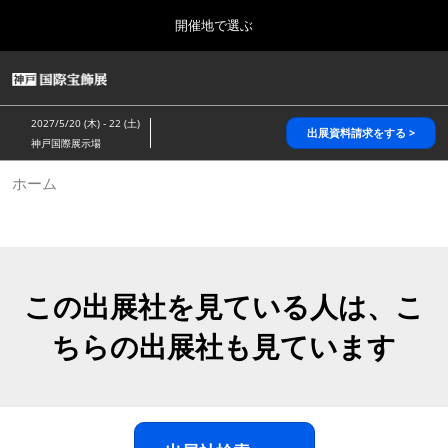
Press
ス
開催地で選ぶ
Escape
キ
to
ッ
close
HOME
グ
プ
the
ロ
2026年10月28日
し
ー
menu.
パシフィコ横浜/Pacifico Yokohama,Japan
2027/5/20 (木) - 22 (土)
バ
出展資料請求をする >
て
神戸国際展示場
ル
進
ナ
5月_神戸 国際宝飾展
ホーム
ビ
む
2027年05月20日
ゲ
神戸国際展示場/ Kobe International Exhibition Hall, Japan
ー
シ
ョ
10月_国際宝飾展 秋
ン
2026年10月28日
を
この出展社を見ている人は、こ
パシフィコ横浜/Pacifico Yokohama,Japan
折
り
ちらの出展社も見ています
た
1月_国際宝飾展
た
2027年01月27日
む
幕張メッセ/Makuhari Messe