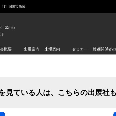
1月_国際宝飾展
) - 22 (土)
示場
示会概要
出展案内
来場案内
セミナー
報道関係者の
前回来場者数
会場風景
ゾーンマップ
IJK 出展社おすすめ商品ガイ
ド
を見ている人は、こちらの出展社