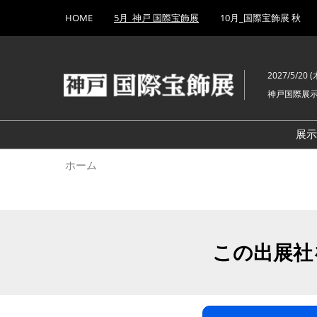
Press
ス
HOME
5月_神戸 国際宝飾展
10月_国際宝飾展 秋
Escape
キ
to
ッ
close
プ
the
2027/5/20 (木
し
menu.
神戸国際展
て
進
む
展
ホーム
この出展社