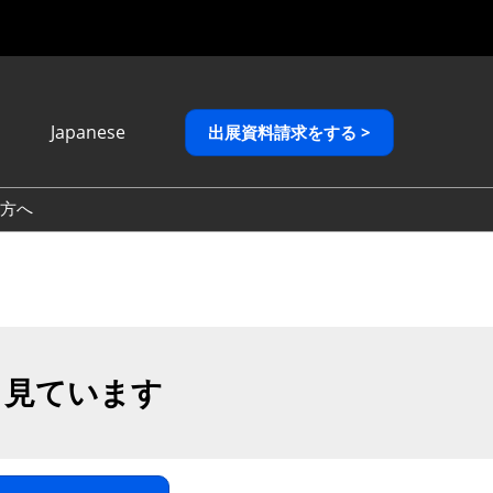
Japanese
出展資料請求をする >
Japanese
English
方へ
繁體中文
も見ています