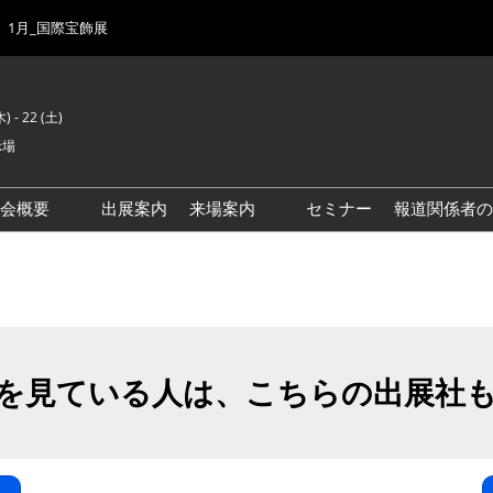
1月_国際宝飾展
) - 22 (土)
示場
示会概要
出展案内
来場案内
セミナー
報道関係者の
前回来場者数
会場風景
ゾーンマップ
IJK 出展社おすすめ商品ガイ
ド
を見ている人は、こちらの出展社