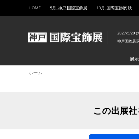
Press
ス
HOME
5月_神戸 国際宝飾展
10月_国際宝飾展 秋
Escape
キ
to
ッ
close
プ
the
2027/5/20 (木
し
menu.
神戸国際展
て
進
む
展
ホーム
この出展社