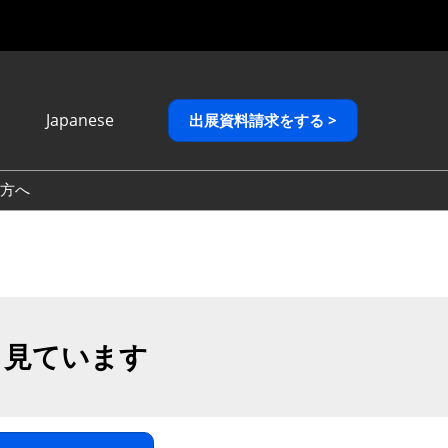
Japanese
出展資料請求をする >
Japanese
English
方へ
繁體中文
も見ています