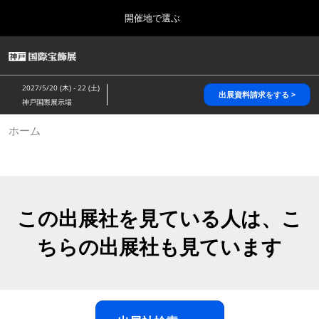
Press
ス
開催地で選ぶ
Escape
キ
to
ッ
close
HOME
グ
プ
the
ロ
2026年10月28日
し
ー
menu.
パシフィコ横浜/Pacifico Yokohama,Japan
2027/5/20 (木) - 22 (土)
バ
出展資料請求をする >
て
神戸国際展示場
ル
進
ナ
5月_神戸 国際宝飾展
ホーム
ビ
む
2027年05月20日
ゲ
神戸国際展示場/ Kobe International Exhibition Hall, Japan
ー
シ
ョ
10月_国際宝飾展 秋
ン
2026年10月28日
を
この出展社を見ている人は、こ
パシフィコ横浜/Pacifico Yokohama,Japan
折
り
ちらの出展社も見ています
た
1月_国際宝飾展
た
2027年01月27日
む
幕張メッセ/Makuhari Messe