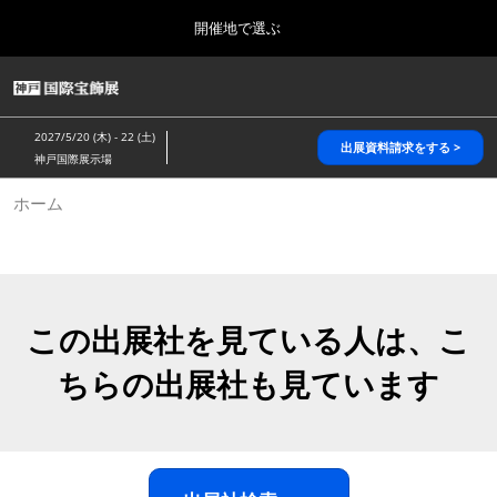
Press
ス
開催地で選ぶ
Escape
キ
to
ッ
close
HOME
グ
プ
the
ロ
2026年10月28日
し
ー
menu.
パシフィコ横浜/Pacifico Yokohama,Japan
2027/5/20 (木) - 22 (土)
バ
出展資料請求をする >
て
神戸国際展示場
ル
進
ナ
5月_神戸 国際宝飾展
ホーム
ビ
む
2027年05月20日
ゲ
神戸国際展示場/ Kobe International Exhibition Hall, Japan
ー
シ
ョ
10月_国際宝飾展 秋
ン
2026年10月28日
を
この出展社を見ている人は、こ
パシフィコ横浜/Pacifico Yokohama,Japan
折
り
ちらの出展社も見ています
た
1月_国際宝飾展
た
2027年01月27日
む
幕張メッセ/Makuhari Messe