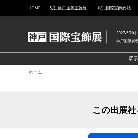
Press
ス
HOME
5月_神戸 国際宝飾展
10月_国際宝飾展 秋
Escape
キ
to
ッ
close
プ
the
2027/5/20 (木
し
menu.
神戸国際展
て
進
む
展
ホーム
この出展社