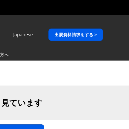
Japanese
出展資料請求をする >
Japanese
English
方へ
繁體中文
も見ています