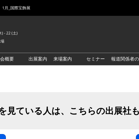
1月_国際宝飾展
) - 22 (土)
示場
示会概要
出展案内
来場案内
セミナー
報道関係者の
前回来場者数
会場風景
ゾーンマップ
IJK 出展社おすすめ商品ガイ
ド
を見ている人は、こちらの出展社