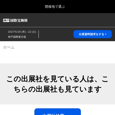
Press
ス
開催地で選ぶ
Escape
キ
to
ッ
close
HOME
グ
プ
the
ロ
2026年10月28日
し
ー
menu.
パシフィコ横浜/Pacifico Yokohama,Japan
2027/5/20 (木) - 22 (土)
バ
出展資料請求をする >
て
神戸国際展示場
ル
進
ナ
5月_神戸 国際宝飾展
ホーム
ビ
む
2027年05月20日
ゲ
神戸国際展示場/ Kobe International Exhibition Hall, Japan
ー
シ
ョ
10月_国際宝飾展 秋
ン
2026年10月28日
を
この出展社を見ている人は、こ
パシフィコ横浜/Pacifico Yokohama,Japan
折
り
ちらの出展社も見ています
た
1月_国際宝飾展
た
2027年01月27日
む
幕張メッセ/Makuhari Messe