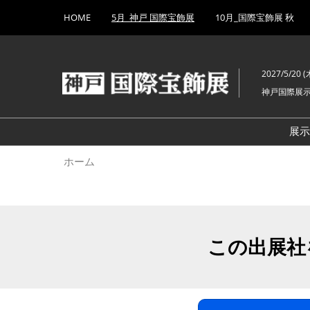
Press
ス
HOME
5月_神戸 国際宝飾展
10月_国際宝飾展 秋
Escape
キ
to
ッ
close
プ
the
2027/5/20 (木
し
menu.
神戸国際展
て
進
む
展
ホーム
この出展社