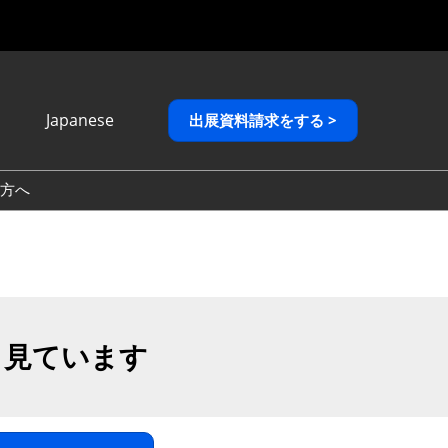
Japanese
出展資料請求をする >
Japanese
English
方へ
繁體中文
も見ています