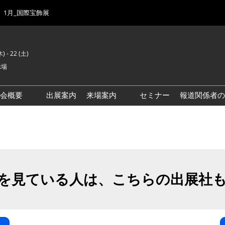
1月_国際宝飾展
) - 22 (土)
示場
示会概要
出展案内
来場案内
セミナー
報道関係者の
前回来場者数
会場風景
ゾーンマップ
IJK 出展社おすすめ商品ガイ
ド
を見ている人は、こちらの出展社