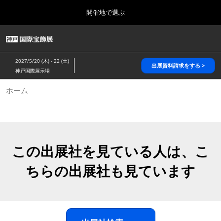
Press
ス
開催地で選ぶ
Escape
キ
to
ッ
close
HOME
グ
プ
the
ロ
2026年10月28日
し
ー
menu.
パシフィコ横浜/Pacifico Yokohama,Japan
2027/5/20 (木) - 22 (土)
バ
出展資料請求をする >
て
神戸国際展示場
ル
進
ナ
5月_神戸 国際宝飾展
ホーム
ビ
む
2027年05月20日
ゲ
神戸国際展示場/ Kobe International Exhibition Hall, Japan
ー
シ
ョ
10月_国際宝飾展 秋
ン
2026年10月28日
を
この出展社を見ている人は、こ
パシフィコ横浜/Pacifico Yokohama,Japan
折
り
ちらの出展社も見ています
た
1月_国際宝飾展
た
2027年01月27日
む
幕張メッセ/Makuhari Messe