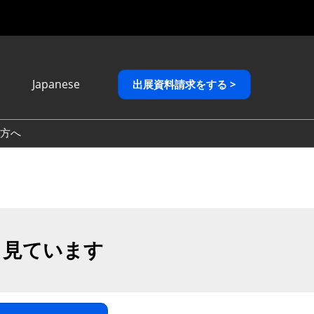
Japanese
出展資料請求をする >
Japanese
English
方へ
繁體中文
も見ています