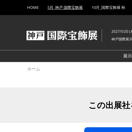
Press
ス
HOME
5月_神戸 国際宝飾展
10月_国際宝飾展 秋
Escape
キ
to
ッ
close
プ
the
2027/5/20 (木
し
menu.
神戸国際展
て
進
む
展
ホーム
この出展社