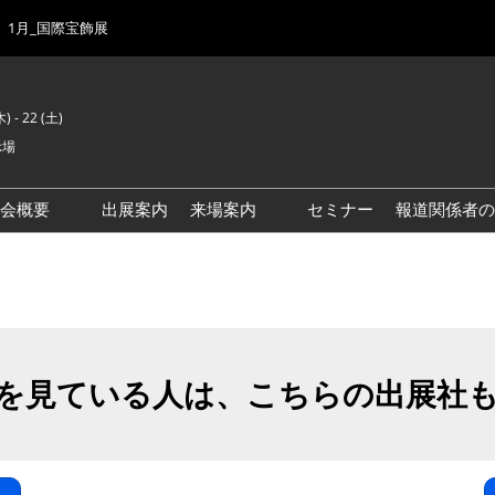
1月_国際宝飾展
) - 22 (土)
示場
示会概要
出展案内
来場案内
セミナー
報道関係者の
前回来場者数
会場風景
ゾーンマップ
IJK 出展社おすすめ商品ガイ
ド
を見ている人は、こちらの出展社