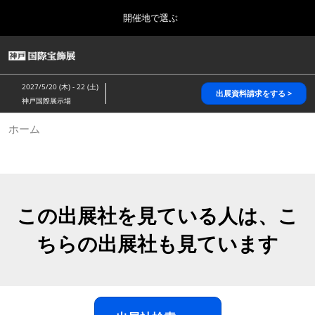
Press
ス
開催地で選ぶ
Escape
キ
to
ッ
close
HOME
グ
プ
the
ロ
2026年10月28日
し
ー
menu.
パシフィコ横浜/Pacifico Yokohama,Japan
2027/5/20 (木) - 22 (土)
バ
出展資料請求をする >
て
神戸国際展示場
ル
進
ナ
5月_神戸 国際宝飾展
ホーム
ビ
む
2027年05月20日
ゲ
神戸国際展示場/ Kobe International Exhibition Hall, Japan
ー
シ
ョ
10月_国際宝飾展 秋
ン
2026年10月28日
を
この出展社を見ている人は、こ
パシフィコ横浜/Pacifico Yokohama,Japan
折
り
ちらの出展社も見ています
た
1月_国際宝飾展
た
2027年01月27日
む
幕張メッセ/Makuhari Messe