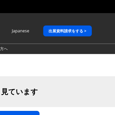
Japanese
出展資料請求をする >
Japanese
English
方へ
繁體中文
も見ています