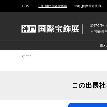
Press
ス
HOME
5月_神戸 国際宝飾展
10月_国際宝飾展 秋
Escape
キ
to
ッ
close
プ
the
2027/5/20 (木
し
menu.
神戸国際展
て
進
む
展
ホーム
この出展社