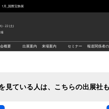
1月_国際宝飾展
) - 22 (土)
示場
示会概要
出展案内
来場案内
セミナー
報道関係者の
前回来場者数
会場風景
ゾーンマップ
IJK 出展社おすすめ商品ガイ
ド
を見ている人は、こちらの出展社