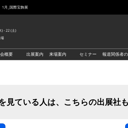
1月_国際宝飾展
) - 22 (土)
示場
示会概要
出展案内
来場案内
セミナー
報道関係者の
前回来場者数
会場風景
ゾーンマップ
IJK 出展社おすすめ商品ガイ
ド
を見ている人は、こちらの出展社