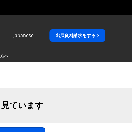
Japanese
出展資料請求をする >
Japanese
English
方へ
繁體中文
も見ています