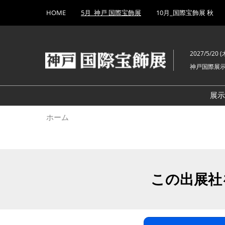
Press
ス
HOME
5月_神戸 国際宝飾展
10月_国際宝飾展 秋
Escape
キ
to
ッ
close
プ
the
2027/5/20 (木
し
menu.
神戸国際展
て
進
む
展
ホーム
この出展社