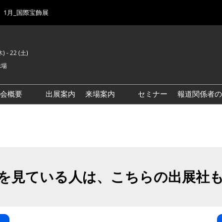
1月_国際宝飾展
) - 22 (土)
示場
示会概要
出展案内
来場案内
セミナー
報道関係者の
前回来場者数
会場風景
ゾーンマップ
IJK 出展社おすすめ商品ガイ
ド
を見ている人は、こちらの出展社