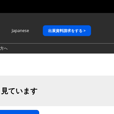
Japanese
出展資料請求をする >
Japanese
English
方へ
繁體中文
も見ています