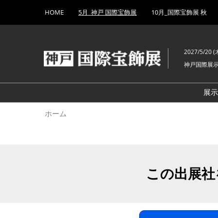
Press
ス
HOME
5月_神戸 国際宝飾展
10月_国際宝飾展 秋
Escape
キ
to
ッ
close
プ
the
2027/5/20 (木
し
menu.
神戸国際展
て
進
む
展
ホーム
この出展社