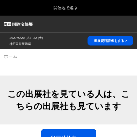
Press
ス
開催地で選ぶ
Escape
キ
to
ッ
close
HOME
グ
プ
the
ロ
2026年10月28日
し
ー
menu.
パシフィコ横浜/Pacifico Yokohama,Japan
2027/5/20 (木) - 22 (土)
バ
出展資料請求をする >
て
神戸国際展示場
ル
進
ナ
5月_神戸 国際宝飾展
ホーム
ビ
む
2027年05月20日
ゲ
神戸国際展示場/ Kobe International Exhibition Hall, Japan
ー
シ
ョ
10月_国際宝飾展 秋
ン
2026年10月28日
を
この出展社を見ている人は、こ
パシフィコ横浜/Pacifico Yokohama,Japan
折
り
ちらの出展社も見ています
た
1月_国際宝飾展
た
2027年01月27日
む
幕張メッセ/Makuhari Messe