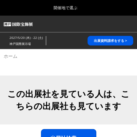
Press
ス
開催地で選ぶ
Escape
キ
to
ッ
close
HOME
グ
プ
the
ロ
2026年10月28日
し
ー
menu.
パシフィコ横浜/Pacifico Yokohama,Japan
2027/5/20 (木) - 22 (土)
バ
出展資料請求をする >
て
神戸国際展示場
ル
進
ナ
5月_神戸 国際宝飾展
ホーム
ビ
む
2027年05月20日
ゲ
神戸国際展示場/ Kobe International Exhibition Hall, Japan
ー
シ
ョ
10月_国際宝飾展 秋
ン
2026年10月28日
を
この出展社を見ている人は、こ
パシフィコ横浜/Pacifico Yokohama,Japan
折
り
ちらの出展社も見ています
た
1月_国際宝飾展
た
2027年01月27日
む
幕張メッセ/Makuhari Messe