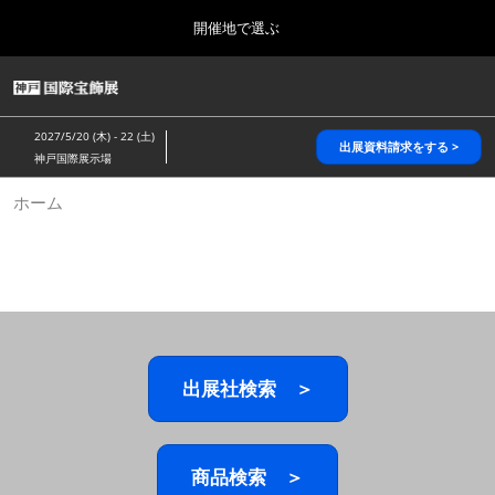
Press
ス
開催地で選ぶ
Escape
キ
to
ッ
close
HOME
グ
プ
the
ロ
2026年10月28日
し
ー
menu.
パシフィコ横浜/Pacifico Yokohama,Japan
2027/5/20 (木) - 22 (土)
バ
出展資料請求をする >
て
神戸国際展示場
ル
進
ナ
5月_神戸 国際宝飾展
ホーム
ビ
む
2027年05月20日
ゲ
神戸国際展示場/ Kobe International Exhibition Hall, Japan
ー
シ
ョ
10月_国際宝飾展 秋
ン
2026年10月28日
を
パシフィコ横浜/Pacifico Yokohama,Japan
折
り
た
出展社検索 ＞
1月_国際宝飾展
た
2027年01月27日
む
幕張メッセ/Makuhari Messe
商品検索 ＞