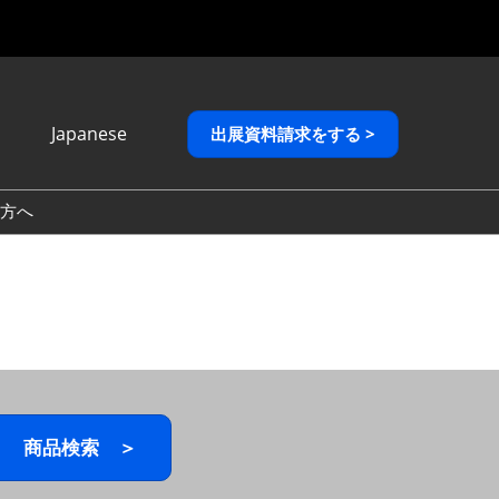
Japanese
出展資料請求をする >
Japanese
English
方へ
繁體中文
商品検索 ＞