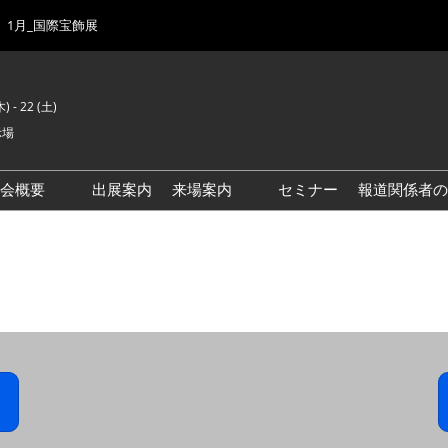
1月_国際宝飾展
) - 22 (土)
示場
示会概要
出展案内
来場案内
セミナー
報道関係者の
前回来場者数
会場風景
ゾーンマップ
IJK 出展社おすすめ商品ガイ
ド