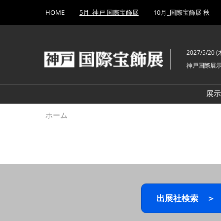
Press
ス
HOME
5月_神戸 国際宝飾展
10月_国際宝飾展 秋
Escape
キ
to
ッ
close
プ
the
2027/5/20 (木
し
menu.
神戸国際展
て
進
む
展
ホーム
出展社検索 ＞