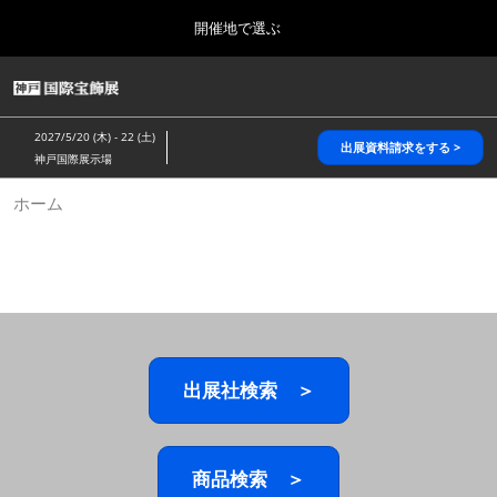
Press
ス
開催地で選ぶ
Escape
キ
to
ッ
close
HOME
グ
プ
the
ロ
2026年10月28日
し
ー
menu.
パシフィコ横浜/Pacifico Yokohama,Japan
2027/5/20 (木) - 22 (土)
バ
出展資料請求をする >
て
神戸国際展示場
ル
進
ナ
5月_神戸 国際宝飾展
ホーム
ビ
む
2027年05月20日
ゲ
神戸国際展示場/ Kobe International Exhibition Hall, Japan
ー
シ
ョ
10月_国際宝飾展 秋
ン
2026年10月28日
を
パシフィコ横浜/Pacifico Yokohama,Japan
折
り
た
出展社検索 ＞
1月_国際宝飾展
た
2027年01月27日
む
幕張メッセ/Makuhari Messe
商品検索 ＞