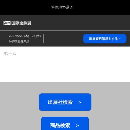
Press
ス
開催地で選ぶ
Escape
キ
to
ッ
close
HOME
グ
プ
the
ロ
2026年10月28日
し
ー
menu.
パシフィコ横浜/Pacifico Yokohama,Japan
2027/5/20 (木) - 22 (土)
バ
出展資料請求をする >
て
神戸国際展示場
ル
進
ナ
5月_神戸 国際宝飾展
ホーム
ビ
む
2027年05月20日
ゲ
神戸国際展示場/ Kobe International Exhibition Hall, Japan
ー
シ
ョ
10月_国際宝飾展 秋
ン
2026年10月28日
を
パシフィコ横浜/Pacifico Yokohama,Japan
折
り
た
出展社検索 ＞
1月_国際宝飾展
た
2027年01月27日
む
幕張メッセ/Makuhari Messe
商品検索 ＞