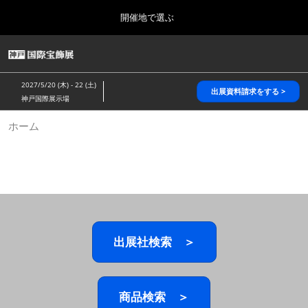
Press
ス
開催地で選ぶ
Escape
キ
to
ッ
close
HOME
グ
プ
the
ロ
2026年10月28日
し
ー
menu.
パシフィコ横浜/Pacifico Yokohama,Japan
2027/5/20 (木) - 22 (土)
バ
出展資料請求をする >
て
神戸国際展示場
ル
進
ナ
5月_神戸 国際宝飾展
ホーム
ビ
む
2027年05月20日
ゲ
神戸国際展示場/ Kobe International Exhibition Hall, Japan
ー
シ
ョ
10月_国際宝飾展 秋
ン
2026年10月28日
を
パシフィコ横浜/Pacifico Yokohama,Japan
折
り
た
出展社検索 ＞
1月_国際宝飾展
た
2027年01月27日
む
幕張メッセ/Makuhari Messe
商品検索 ＞