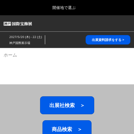
Press
ス
開催地で選ぶ
Escape
キ
to
ッ
close
HOME
グ
プ
the
ロ
2026年10月28日
し
ー
menu.
パシフィコ横浜/Pacifico Yokohama,Japan
2027/5/20 (木) - 22 (土)
バ
出展資料請求をする >
て
神戸国際展示場
ル
進
ナ
5月_神戸 国際宝飾展
ホーム
ビ
む
2027年05月20日
ゲ
神戸国際展示場/ Kobe International Exhibition Hall, Japan
ー
シ
ョ
10月_国際宝飾展 秋
ン
2026年10月28日
を
パシフィコ横浜/Pacifico Yokohama,Japan
折
り
た
出展社検索 ＞
1月_国際宝飾展
た
2027年01月27日
む
幕張メッセ/Makuhari Messe
商品検索 ＞