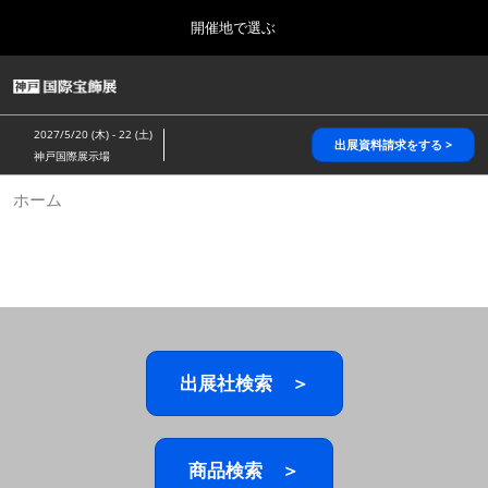
Press
ス
開催地で選ぶ
Escape
キ
to
ッ
close
HOME
グ
プ
the
ロ
2026年10月28日
し
ー
menu.
パシフィコ横浜/Pacifico Yokohama,Japan
2027/5/20 (木) - 22 (土)
バ
出展資料請求をする >
て
神戸国際展示場
ル
進
ナ
5月_神戸 国際宝飾展
ホーム
ビ
む
2027年05月20日
ゲ
神戸国際展示場/ Kobe International Exhibition Hall, Japan
ー
シ
ョ
10月_国際宝飾展 秋
ン
2026年10月28日
を
パシフィコ横浜/Pacifico Yokohama,Japan
折
り
た
出展社検索 ＞
1月_国際宝飾展
た
2027年01月27日
む
幕張メッセ/Makuhari Messe
商品検索 ＞