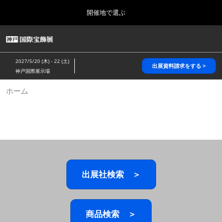
Press
ス
開催地で選ぶ
Escape
キ
to
ッ
close
HOME
グ
プ
the
ロ
2026年10月28日
し
ー
menu.
パシフィコ横浜/Pacifico Yokohama,Japan
2027/5/20 (木) - 22 (土)
バ
出展資料請求をする >
て
神戸国際展示場
ル
進
ナ
5月_神戸 国際宝飾展
ホーム
ビ
む
2027年05月20日
ゲ
神戸国際展示場/ Kobe International Exhibition Hall, Japan
ー
シ
ョ
10月_国際宝飾展 秋
ン
2026年10月28日
を
パシフィコ横浜/Pacifico Yokohama,Japan
折
り
た
出展社検索 ＞
1月_国際宝飾展
た
2027年01月27日
む
幕張メッセ/Makuhari Messe
商品検索 ＞