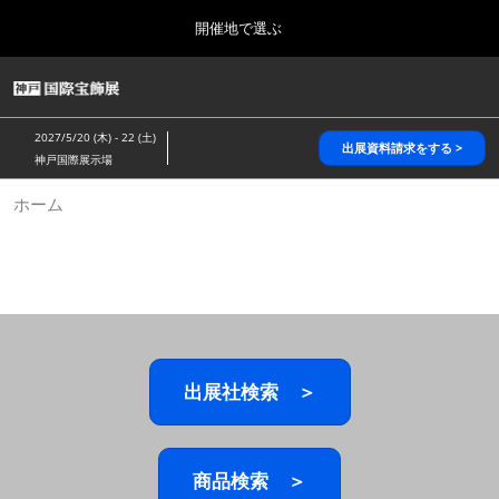
Press
ス
開催地で選ぶ
Escape
キ
to
ッ
close
HOME
グ
プ
the
ロ
2026年10月28日
し
ー
menu.
パシフィコ横浜/Pacifico Yokohama,Japan
2027/5/20 (木) - 22 (土)
バ
出展資料請求をする >
て
神戸国際展示場
ル
進
ナ
5月_神戸 国際宝飾展
ホーム
ビ
む
2027年05月20日
ゲ
神戸国際展示場/ Kobe International Exhibition Hall, Japan
ー
シ
ョ
10月_国際宝飾展 秋
ン
2026年10月28日
を
パシフィコ横浜/Pacifico Yokohama,Japan
折
り
た
出展社検索 ＞
1月_国際宝飾展
た
2027年01月27日
む
幕張メッセ/Makuhari Messe
商品検索 ＞