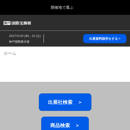
Press
ス
開催地で選ぶ
Escape
キ
to
ッ
close
HOME
グ
プ
the
ロ
2026年10月28日
し
ー
menu.
パシフィコ横浜/Pacifico Yokohama,Japan
2027/5/20 (木) - 22 (土)
バ
出展資料請求をする >
て
神戸国際展示場
ル
進
ナ
5月_神戸 国際宝飾展
ホーム
ビ
む
2027年05月20日
ゲ
神戸国際展示場/ Kobe International Exhibition Hall, Japan
ー
シ
ョ
10月_国際宝飾展 秋
ン
2026年10月28日
を
パシフィコ横浜/Pacifico Yokohama,Japan
折
り
た
出展社検索 ＞
1月_国際宝飾展
た
2027年01月27日
む
幕張メッセ/Makuhari Messe
商品検索 ＞