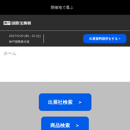
Press
ス
開催地で選ぶ
Escape
キ
to
ッ
close
HOME
グ
プ
the
ロ
2026年10月28日
し
ー
menu.
パシフィコ横浜/Pacifico Yokohama,Japan
2027/5/20 (木) - 22 (土)
バ
出展資料請求をする >
て
神戸国際展示場
ル
進
ナ
5月_神戸 国際宝飾展
ホーム
ビ
む
2027年05月20日
ゲ
神戸国際展示場/ Kobe International Exhibition Hall, Japan
ー
シ
ョ
10月_国際宝飾展 秋
ン
2026年10月28日
を
パシフィコ横浜/Pacifico Yokohama,Japan
折
り
た
出展社検索 ＞
1月_国際宝飾展
た
2027年01月27日
む
幕張メッセ/Makuhari Messe
商品検索 ＞