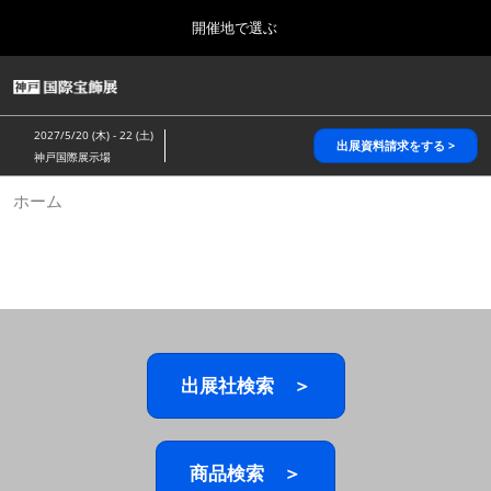
Press
ス
開催地で選ぶ
Escape
キ
to
ッ
close
HOME
グ
プ
the
ロ
2026年10月28日
し
ー
menu.
パシフィコ横浜/Pacifico Yokohama,Japan
2027/5/20 (木) - 22 (土)
バ
出展資料請求をする >
て
神戸国際展示場
ル
進
ナ
5月_神戸 国際宝飾展
ホーム
ビ
む
2027年05月20日
ゲ
神戸国際展示場/ Kobe International Exhibition Hall, Japan
ー
シ
ョ
10月_国際宝飾展 秋
ン
2026年10月28日
を
パシフィコ横浜/Pacifico Yokohama,Japan
折
り
た
出展社検索 ＞
1月_国際宝飾展
た
2027年01月27日
む
幕張メッセ/Makuhari Messe
商品検索 ＞