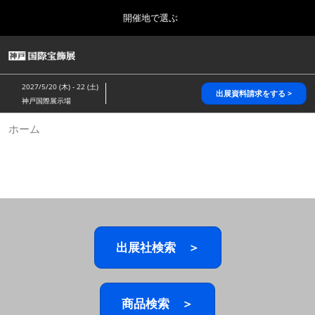
Press
ス
開催地で選ぶ
Escape
キ
to
ッ
close
HOME
グ
プ
the
ロ
2026年10月28日
し
ー
menu.
パシフィコ横浜/Pacifico Yokohama,Japan
2027/5/20 (木) - 22 (土)
バ
出展資料請求をする >
て
神戸国際展示場
ル
進
ナ
5月_神戸 国際宝飾展
ホーム
ビ
む
2027年05月20日
ゲ
神戸国際展示場/ Kobe International Exhibition Hall, Japan
ー
シ
ョ
10月_国際宝飾展 秋
ン
2026年10月28日
を
パシフィコ横浜/Pacifico Yokohama,Japan
折
り
た
出展社検索 ＞
1月_国際宝飾展
た
2027年01月27日
む
幕張メッセ/Makuhari Messe
商品検索 ＞