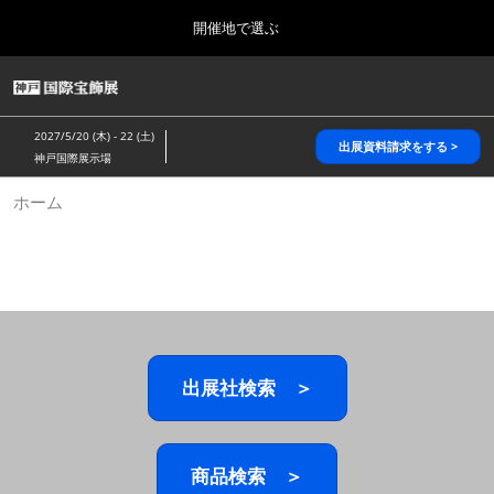
Press
ス
開催地で選ぶ
Escape
キ
to
ッ
close
HOME
グ
プ
the
ロ
2026年10月28日
し
ー
menu.
パシフィコ横浜/Pacifico Yokohama,Japan
2027/5/20 (木) - 22 (土)
バ
出展資料請求をする >
て
神戸国際展示場
ル
進
ナ
5月_神戸 国際宝飾展
ホーム
ビ
む
2027年05月20日
ゲ
神戸国際展示場/ Kobe International Exhibition Hall, Japan
ー
シ
ョ
10月_国際宝飾展 秋
ン
2026年10月28日
を
パシフィコ横浜/Pacifico Yokohama,Japan
折
り
た
出展社検索 ＞
1月_国際宝飾展
た
2027年01月27日
む
幕張メッセ/Makuhari Messe
商品検索 ＞