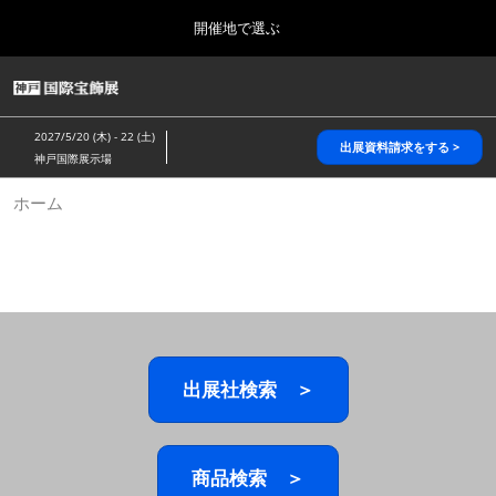
Press
ス
開催地で選ぶ
Escape
キ
to
ッ
close
HOME
グ
プ
the
ロ
2026年10月28日
し
ー
menu.
パシフィコ横浜/Pacifico Yokohama,Japan
2027/5/20 (木) - 22 (土)
バ
出展資料請求をする >
て
神戸国際展示場
ル
進
ナ
5月_神戸 国際宝飾展
ホーム
ビ
む
2027年05月20日
ゲ
神戸国際展示場/ Kobe International Exhibition Hall, Japan
ー
シ
ョ
10月_国際宝飾展 秋
ン
2026年10月28日
を
パシフィコ横浜/Pacifico Yokohama,Japan
折
り
た
出展社検索 ＞
1月_国際宝飾展
た
2027年01月27日
む
幕張メッセ/Makuhari Messe
商品検索 ＞