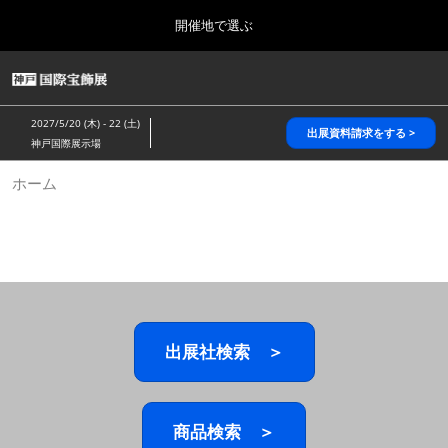
Press
ス
開催地で選ぶ
Escape
キ
to
ッ
close
HOME
グ
プ
the
ロ
2026年10月28日
し
ー
menu.
パシフィコ横浜/Pacifico Yokohama,Japan
2027/5/20 (木) - 22 (土)
バ
出展資料請求をする >
て
神戸国際展示場
ル
進
ナ
5月_神戸 国際宝飾展
ホーム
ビ
む
2027年05月20日
ゲ
神戸国際展示場/ Kobe International Exhibition Hall, Japan
ー
シ
ョ
10月_国際宝飾展 秋
ン
2026年10月28日
を
パシフィコ横浜/Pacifico Yokohama,Japan
折
り
た
出展社検索 ＞
1月_国際宝飾展
た
2027年01月27日
む
幕張メッセ/Makuhari Messe
商品検索 ＞