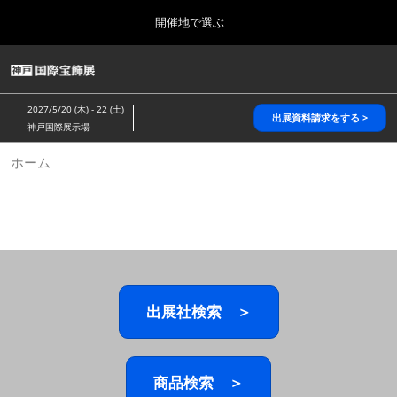
Press
ス
開催地で選ぶ
Escape
キ
to
ッ
close
HOME
グ
プ
the
ロ
2026年10月28日
し
ー
menu.
パシフィコ横浜/Pacifico Yokohama,Japan
2027/5/20 (木) - 22 (土)
バ
出展資料請求をする >
て
神戸国際展示場
ル
進
ナ
5月_神戸 国際宝飾展
ホーム
ビ
む
2027年05月20日
ゲ
神戸国際展示場/ Kobe International Exhibition Hall, Japan
ー
シ
ョ
10月_国際宝飾展 秋
ン
2026年10月28日
を
パシフィコ横浜/Pacifico Yokohama,Japan
折
り
た
出展社検索 ＞
1月_国際宝飾展
た
2027年01月27日
む
幕張メッセ/Makuhari Messe
商品検索 ＞