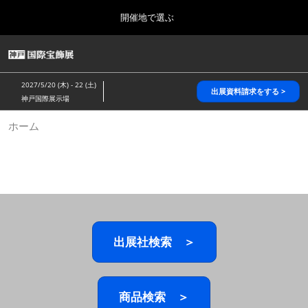
Press
ス
開催地で選ぶ
Escape
キ
to
ッ
close
HOME
グ
プ
the
ロ
2026年10月28日
し
ー
menu.
パシフィコ横浜/Pacifico Yokohama,Japan
2027/5/20 (木) - 22 (土)
バ
出展資料請求をする >
て
神戸国際展示場
ル
進
ナ
5月_神戸 国際宝飾展
ホーム
ビ
む
2027年05月20日
ゲ
神戸国際展示場/ Kobe International Exhibition Hall, Japan
ー
シ
ョ
10月_国際宝飾展 秋
ン
2026年10月28日
を
パシフィコ横浜/Pacifico Yokohama,Japan
折
り
た
出展社検索 ＞
1月_国際宝飾展
た
2027年01月27日
む
幕張メッセ/Makuhari Messe
商品検索 ＞