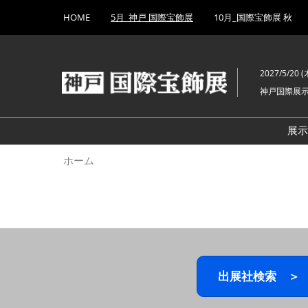
Press
ス
HOME
5月_神戸 国際宝飾展
10月_国際宝飾展 秋
Escape
キ
to
ッ
close
プ
the
2027/5/20 (木
し
menu.
神戸国際展
て
進
む
展
ホーム
出展社検索 ＞