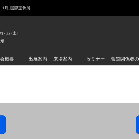
1月_国際宝飾展
) - 22 (土)
示場
示会概要
出展案内
来場案内
セミナー
報道関係者の
前回来場者数
会場風景
ゾーンマップ
IJK 出展社おすすめ商品ガイ
ド