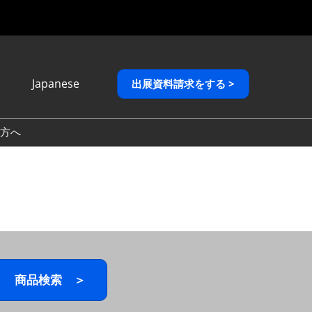
Japanese
出展資料請求をする >
Japanese
English
方へ
繁體中文
商品検索 ＞