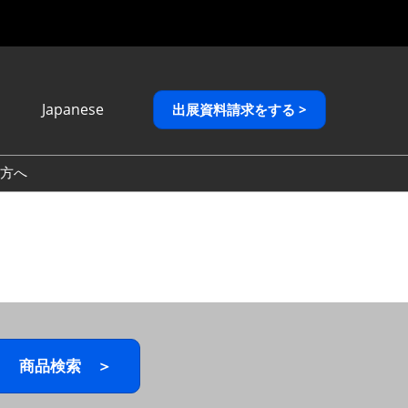
Japanese
出展資料請求をする >
Japanese
English
方へ
繁體中文
商品検索 ＞