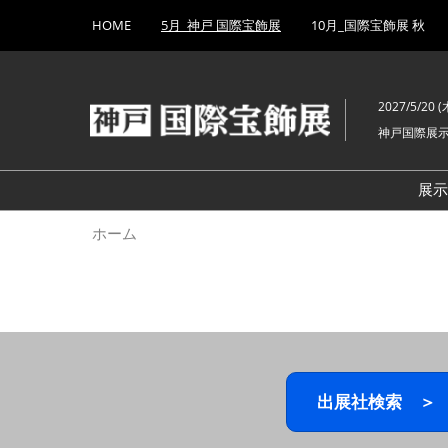
Press
ス
HOME
5月_神戸 国際宝飾展
10月_国際宝飾展 秋
Escape
キ
to
ッ
close
プ
the
2027/5/20 (木
し
menu.
神戸国際展
て
進
む
展
ホーム
出展社検索 ＞