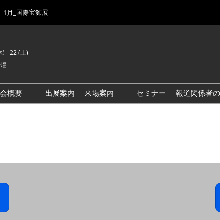
1月_国際宝飾展
) - 22 (土)
示場
示会概要
出展案内
来場案内
セミナー
報道関係者の
前回来場者数
会場風景
ゾーンマップ
IJK 出展社おすすめ商品ガイ
ド