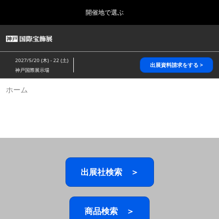
Press
ス
開催地で選ぶ
Escape
キ
to
ッ
close
HOME
グ
プ
the
ロ
2026年10月28日
し
ー
menu.
パシフィコ横浜/Pacifico Yokohama,Japan
2027/5/20 (木) - 22 (土)
バ
出展資料請求をする >
て
神戸国際展示場
ル
進
ナ
5月_神戸 国際宝飾展
ホーム
ビ
む
2027年05月20日
ゲ
神戸国際展示場/ Kobe International Exhibition Hall, Japan
ー
シ
ョ
10月_国際宝飾展 秋
ン
2026年10月28日
を
パシフィコ横浜/Pacifico Yokohama,Japan
折
り
た
出展社検索 ＞
1月_国際宝飾展
た
2027年01月27日
む
幕張メッセ/Makuhari Messe
商品検索 ＞