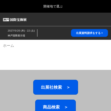
Press
ス
開催地で選ぶ
Escape
キ
to
ッ
close
HOME
グ
プ
the
ロ
2026年10月28日
し
ー
menu.
パシフィコ横浜/Pacifico Yokohama,Japan
2027/5/20 (木) - 22 (土)
バ
出展資料請求をする >
て
神戸国際展示場
ル
進
ナ
5月_神戸 国際宝飾展
ホーム
ビ
む
2027年05月20日
ゲ
神戸国際展示場/ Kobe International Exhibition Hall, Japan
ー
シ
ョ
10月_国際宝飾展 秋
ン
2026年10月28日
を
パシフィコ横浜/Pacifico Yokohama,Japan
折
り
た
出展社検索 ＞
1月_国際宝飾展
た
2027年01月27日
む
幕張メッセ/Makuhari Messe
商品検索 ＞