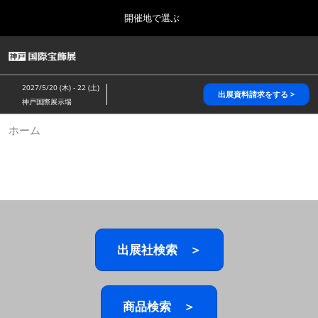
Press
ス
開催地で選ぶ
Escape
キ
to
ッ
close
HOME
グ
プ
the
ロ
2026年10月28日
し
ー
menu.
パシフィコ横浜/Pacifico Yokohama,Japan
2027/5/20 (木) - 22 (土)
バ
出展資料請求をする >
て
神戸国際展示場
ル
進
ナ
5月_神戸 国際宝飾展
ホーム
ビ
む
2027年05月20日
ゲ
神戸国際展示場/ Kobe International Exhibition Hall, Japan
ー
シ
ョ
10月_国際宝飾展 秋
ン
2026年10月28日
を
パシフィコ横浜/Pacifico Yokohama,Japan
折
り
た
出展社検索 ＞
1月_国際宝飾展
た
2027年01月27日
む
幕張メッセ/Makuhari Messe
商品検索 ＞