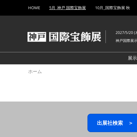
Press
ス
HOME
5月_神戸 国際宝飾展
10月_国際宝飾展 秋
Escape
キ
to
ッ
close
プ
the
2027/5/20 (木
し
menu.
神戸国際展
て
進
む
展
ホーム
出展社検索 ＞