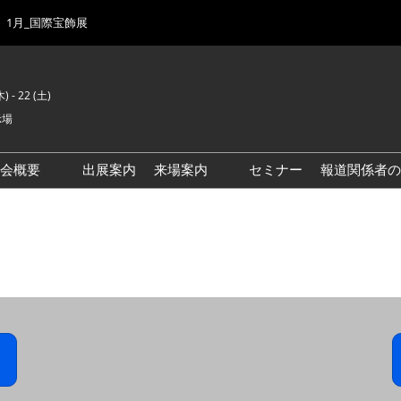
1月_国際宝飾展
) - 22 (土)
示場
示会概要
出展案内
来場案内
セミナー
報道関係者の
前回来場者数
会場風景
ゾーンマップ
IJK 出展社おすすめ商品ガイ
ド