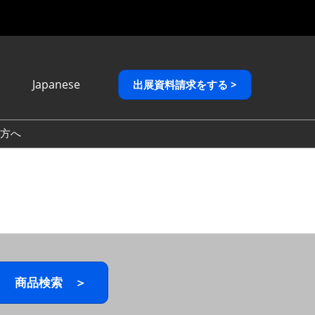
Japanese
出展資料請求をする >
Japanese
English
方へ
繁體中文
商品検索 ＞