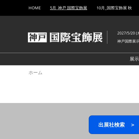
Press
ス
HOME
5月_神戸 国際宝飾展
10月_国際宝飾展 秋
Escape
キ
to
ッ
close
プ
the
2027/5/20 (木
し
menu.
神戸国際展
て
進
む
展
ホーム
出展社検索 ＞