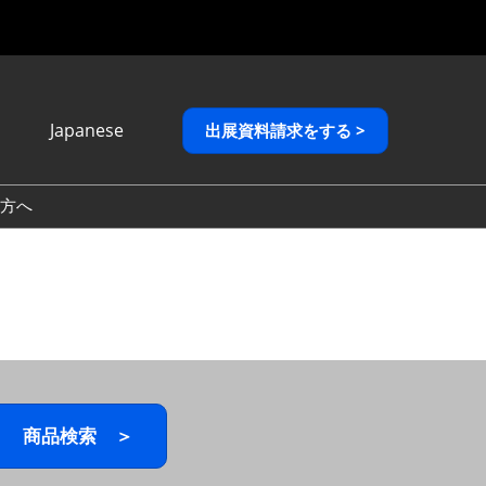
Japanese
出展資料請求をする >
Japanese
English
方へ
繁體中文
商品検索 ＞