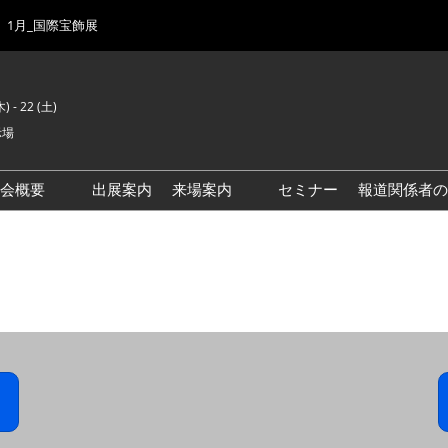
1月_国際宝飾展
) - 22 (土)
示場
示会概要
出展案内
来場案内
セミナー
報道関係者の
前回来場者数
会場風景
ゾーンマップ
IJK 出展社おすすめ商品ガイ
ド