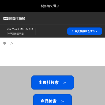
Press
ス
開催地で選ぶ
Escape
キ
to
ッ
close
HOME
グ
プ
the
ロ
2026年10月28日
し
ー
menu.
パシフィコ横浜/Pacifico Yokohama,Japan
2027/5/20 (木) - 22 (土)
バ
出展資料請求をする >
て
神戸国際展示場
ル
進
ナ
5月_神戸 国際宝飾展
ホーム
ビ
む
2027年05月20日
ゲ
神戸国際展示場/ Kobe International Exhibition Hall, Japan
ー
シ
ョ
10月_国際宝飾展 秋
ン
2026年10月28日
を
パシフィコ横浜/Pacifico Yokohama,Japan
折
り
た
出展社検索 ＞
1月_国際宝飾展
た
2027年01月27日
む
幕張メッセ/Makuhari Messe
商品検索 ＞