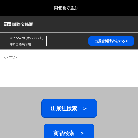
Press
ス
開催地で選ぶ
Escape
キ
to
ッ
close
HOME
グ
プ
the
ロ
2026年10月28日
し
ー
menu.
パシフィコ横浜/Pacifico Yokohama,Japan
2027/5/20 (木) - 22 (土)
バ
出展資料請求をする >
て
神戸国際展示場
ル
進
ナ
5月_神戸 国際宝飾展
ホーム
ビ
む
2027年05月20日
ゲ
神戸国際展示場/ Kobe International Exhibition Hall, Japan
ー
シ
ョ
10月_国際宝飾展 秋
ン
2026年10月28日
を
パシフィコ横浜/Pacifico Yokohama,Japan
折
り
た
出展社検索 ＞
1月_国際宝飾展
た
2027年01月27日
む
幕張メッセ/Makuhari Messe
商品検索 ＞