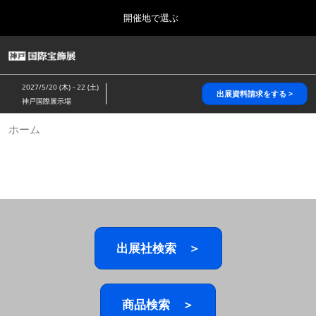
Press
ス
開催地で選ぶ
Escape
キ
to
ッ
close
HOME
グ
プ
the
ロ
2026年10月28日
し
ー
menu.
パシフィコ横浜/Pacifico Yokohama,Japan
2027/5/20 (木) - 22 (土)
バ
出展資料請求をする >
て
神戸国際展示場
ル
進
ナ
5月_神戸 国際宝飾展
ホーム
ビ
む
2027年05月20日
ゲ
神戸国際展示場/ Kobe International Exhibition Hall, Japan
ー
シ
ョ
10月_国際宝飾展 秋
ン
2026年10月28日
を
パシフィコ横浜/Pacifico Yokohama,Japan
折
り
た
出展社検索 ＞
1月_国際宝飾展
た
2027年01月27日
む
幕張メッセ/Makuhari Messe
商品検索 ＞