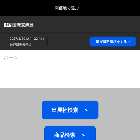
Press
ス
開催地で選ぶ
Escape
キ
to
ッ
close
HOME
グ
プ
the
ロ
2026年10月28日
し
ー
menu.
パシフィコ横浜/Pacifico Yokohama,Japan
2027/5/20 (木) - 22 (土)
バ
出展資料請求をする >
て
神戸国際展示場
ル
進
ナ
5月_神戸 国際宝飾展
ホーム
ビ
む
2027年05月20日
ゲ
神戸国際展示場/ Kobe International Exhibition Hall, Japan
ー
シ
ョ
10月_国際宝飾展 秋
ン
2026年10月28日
を
パシフィコ横浜/Pacifico Yokohama,Japan
折
り
た
出展社検索 ＞
1月_国際宝飾展
た
2027年01月27日
む
幕張メッセ/Makuhari Messe
商品検索 ＞