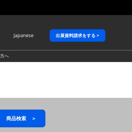
Japanese
出展資料請求をする >
Japanese
English
方へ
繁體中文
商品検索 ＞