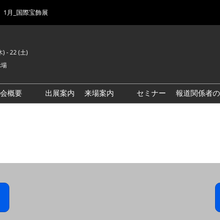
1月_国際宝飾展
) - 22 (土)
示場
示会概要
出展案内
来場案内
セミナー
報道関係者の
前回来場者数
会場風景
ゾーンマップ
IJK 出展社おすすめ商品ガイ
ド