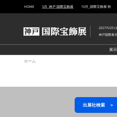
Press
ス
HOME
5月_神戸 国際宝飾展
10月_国際宝飾展 秋
Escape
キ
to
ッ
close
プ
the
2027/5/20 (木
し
menu.
神戸国際展
て
進
む
展
ホーム
出展社検索 ＞