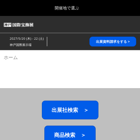
Press
ス
開催地で選ぶ
Escape
キ
to
ッ
close
HOME
グ
プ
the
ロ
2026年10月28日
し
ー
menu.
パシフィコ横浜/Pacifico Yokohama,Japan
2027/5/20 (木) - 22 (土)
バ
出展資料請求をする >
て
神戸国際展示場
ル
進
ナ
5月_神戸 国際宝飾展
ホーム
ビ
む
2027年05月20日
ゲ
神戸国際展示場/ Kobe International Exhibition Hall, Japan
ー
シ
ョ
10月_国際宝飾展 秋
ン
2026年10月28日
を
パシフィコ横浜/Pacifico Yokohama,Japan
折
り
た
出展社検索 ＞
1月_国際宝飾展
た
2027年01月27日
む
幕張メッセ/Makuhari Messe
商品検索 ＞