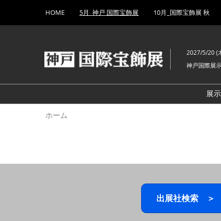
Press
ス
HOME
5月_神戸 国際宝飾展
10月_国際宝飾展 秋
Escape
キ
to
ッ
close
プ
the
2027/5/20 (木
し
menu.
神戸国際展
て
進
む
展
ホーム
出展社検索 ＞