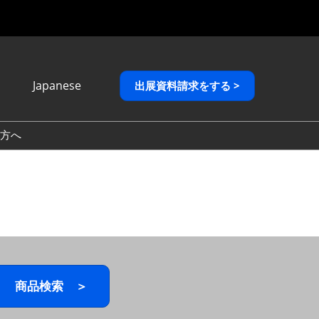
Japanese
出展資料請求をする >
Japanese
English
方へ
繁體中文
商品検索 ＞