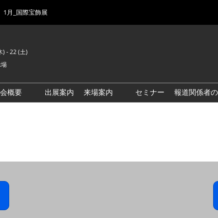
1月_国際宝飾展
) - 22 (土)
示場
示会概要
出展案内
来場案内
セミナー
報道関係者の
前回来場者数
会場風景
ゾーンマップ
IJK 出展社おすすめ商品ガイ
ド