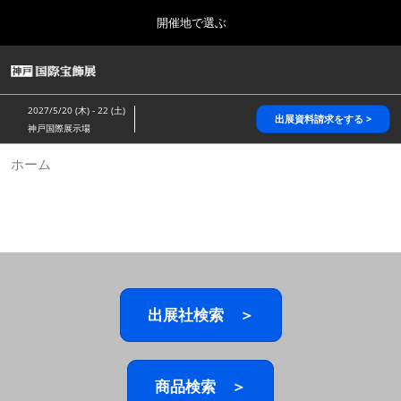
Press
ス
開催地で選ぶ
Escape
キ
to
ッ
close
HOME
グ
プ
the
ロ
2026年10月28日
し
ー
menu.
パシフィコ横浜/Pacifico Yokohama,Japan
2027/5/20 (木) - 22 (土)
バ
出展資料請求をする >
て
神戸国際展示場
ル
進
ナ
5月_神戸 国際宝飾展
ホーム
ビ
む
2027年05月20日
ゲ
神戸国際展示場/ Kobe International Exhibition Hall, Japan
ー
シ
ョ
10月_国際宝飾展 秋
ン
2026年10月28日
を
パシフィコ横浜/Pacifico Yokohama,Japan
折
り
た
出展社検索 ＞
1月_国際宝飾展
た
2027年01月27日
む
幕張メッセ/Makuhari Messe
商品検索 ＞