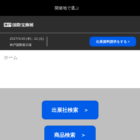
Press
ス
開催地で選ぶ
Escape
キ
to
ッ
close
HOME
グ
プ
the
ロ
2026年10月28日
し
ー
menu.
パシフィコ横浜/Pacifico Yokohama,Japan
2027/5/20 (木) - 22 (土)
バ
出展資料請求をする >
て
神戸国際展示場
ル
進
ナ
5月_神戸 国際宝飾展
ホーム
ビ
む
2027年05月20日
ゲ
神戸国際展示場/ Kobe International Exhibition Hall, Japan
ー
シ
ョ
10月_国際宝飾展 秋
ン
2026年10月28日
を
パシフィコ横浜/Pacifico Yokohama,Japan
折
り
た
出展社検索 ＞
1月_国際宝飾展
た
2027年01月27日
む
幕張メッセ/Makuhari Messe
商品検索 ＞